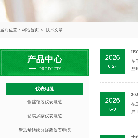
当前位置：
网站首页
＞
技术文章
I
2026
产品中心
在
6-24
PRODUCTS
型
缺..
仪表电缆
2
2026
钢丝铠装仪表电缆
在
6-9
层
铝膜屏蔽仪表电缆
的..
聚乙烯绝缘分屏蔽仪表电缆
为