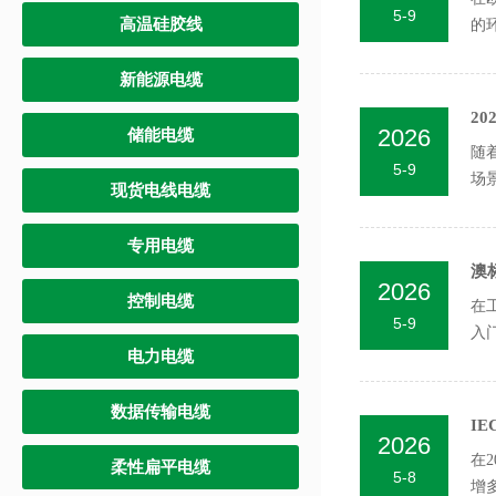
5-9
高温硅胶线
的
目..
新能源电缆
2
2026
储能电缆
随
5-9
场
现货电线电缆
专用电缆
澳
2026
控制电缆
在
5-9
入
电力电缆
采..
数据传输电缆
I
2026
在
柔性扁平电缆
5-8
增