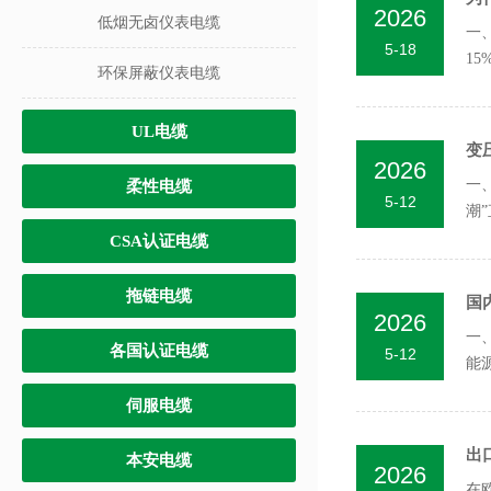
2026
低烟无卤仪表电缆
一
5-18
1
环保屏蔽仪表电缆
UL电缆
变
2026
一
柔性电缆
5-12
潮”
CSA认证电缆
拖链电缆
国
2026
一
各国认证电缆
5-12
能
伺服电缆
出
本安电缆
2026
在