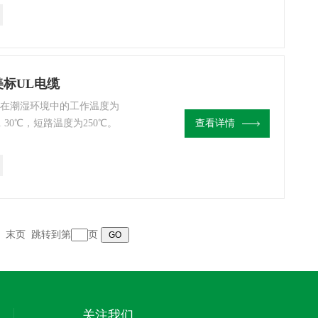
V的机床设备，家电及各类控
美标UL电缆
电缆在潮湿环境中的工作温度为
30℃，短路温度为250℃。
查看详情
工作。该产品符合UL认证。
00V的机床设备，家电及各
，电缆桥架，以及不超过
末页
跳转到第
页
关注我们