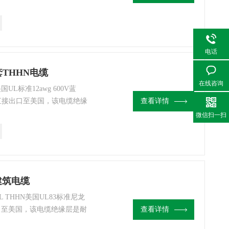
HHN电缆不同的是，该电缆
，也可安装用于电压任意
电话
护套THHN电缆
在线咨询
标准12awg 600V蓝
可直接出口至美国，该电缆绝缘
查看详情
质，可使用于干燥环境90度
微信扫一扫
600V的机床设备，家电及
建筑电缆
THHN美国UL83标准尼龙
口至美国，该电缆绝缘层是耐
查看详情
使用于干燥环境90度以内，