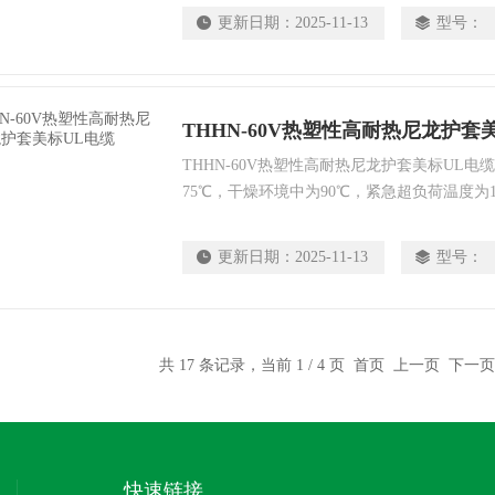
可安装于管道内，也可安装用于电压任意600
更新日期：
2025-11-13
型号：
制系统。
THHN-60V热塑性高耐热尼龙护套
THHN-60V热塑性高耐热尼龙护套美标UL
75℃，干燥环境中为90℃，紧急超负荷温度为1 
不建议潮湿环境中将本类产品接入直流电路中
适用于安装于管道内，也可安装用于电压任意6
更新日期：
2025-11-13
型号：
类控制系统。适用于室内，室外，架空，管道
600V电路的直埋等多种安装方式。
共 17 条记录，当前 1 / 4 页 首页 上一页
下一页
快速链接