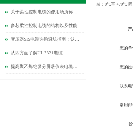
装：0
℃
至 +70
℃
固
关于柔性控制电缆的使用场所你知道多少？
多芯柔性控制电缆的​结构以及​性能
产
变压器SIS电缆选购避坑指南：认准安耐特，拒绝绝缘层开裂与老化隐患
您的单
从四方面了解UL 3321电缆
提高聚乙烯绝缘分屏蔽仪表电缆安全性的措施
您的姓
联系电
常用邮
省