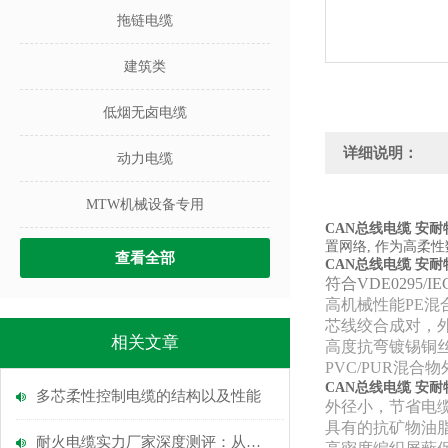
拖链电缆
建筑类
低烟无卤电缆
详细说明：
动力电缆
MTW机械设备专用
CAN总线电缆 安
置网络, 作为高柔
查看全部
CAN总线电缆 安
符合VDE0295/
高机械性能PE混
芯线绞合成对，
相关文章
高度抗弯镀锡铜丝
PVC/PUR混
CAN总线电缆 安
多芯柔性控制电缆的​结构以及​性能
外径小，节省电
具有的抗矿物油
耐火电缆实力厂家深度测评：从原材料到耐火性能，6大指标选型指引