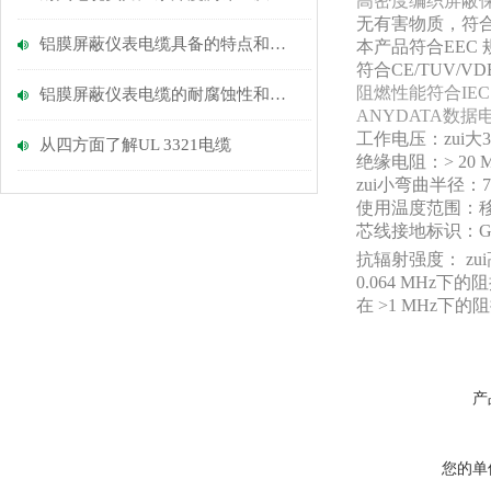
高密度编织屏蔽
无有害物质，符合R
铝膜屏蔽仪表电缆具备的特点和使用注意点
本产品符合EEC 
符合CE/TUV/V
阻燃性能符合IEC 
铝膜屏蔽仪表电缆的耐腐蚀性和环境适应能力
ANYDATA数
工作电压：zui大3
从四方面了解UL 3321电缆
绝缘电阻：> 20 M
zui小弯曲半径：7
使用温度范围：移动安装
芯线接地标识：G
抗辐射强度： zui
0.064 MHz下的阻抗
在 >1 MHz下的阻抗:
产
您的单