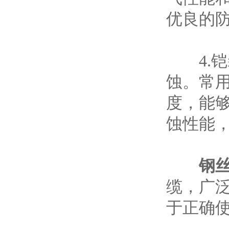
优良的
4.铠
蚀。常
度，能
蚀性能
钢
缆，广
于正确