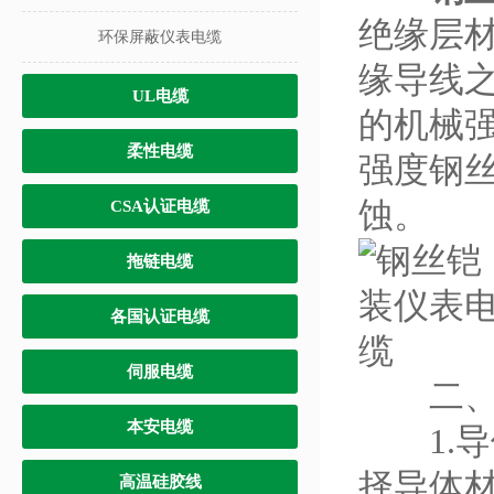
绝缘层材
环保屏蔽仪表电缆
缘导线
UL电缆
的机械
柔性电缆
强度钢
蚀。
CSA认证电缆
拖链电缆
各国认证电缆
伺服电缆
二、
本安电缆
1.导
择导体
高温硅胶线