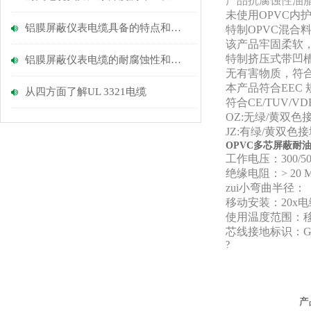
产品抗腐蚀性油脂(
未使用OPVC内
铝膜屏蔽仪表电缆具备的特点和使用注意点
特制OPVC混合
该产品牢固柔软
特制挤压式带凹
铝膜屏蔽仪表电缆的耐腐蚀性和环境适应能力
无有害物质，符合R
本产品符合EEC 
从四方面了解UL 3321电缆
符合CE/TUV/V
OZ:无绿/黄双
JZ:有绿/黄双
OPVC多芯屏蔽耐
工作电压：300/50
绝缘电阻：> 20 M
zui小弯曲半径：
移动安装：20x
使用温度范围：移动安装
芯线接地标识：G
?
产