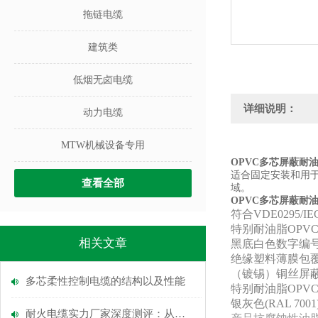
拖链电缆
建筑类
低烟无卤电缆
详细说明：
动力电缆
MTW机械设备专用
OPVC多芯屏蔽耐
适合固定安装和用
查看全部
域。
OPVC多芯屏蔽耐
符合VDE0295/
特别耐油脂OPV
相关文章
黑底白色数字编
绝缘塑料薄膜包
（镀锡）铜丝屏蔽
多芯柔性控制电缆的​结构以及​性能
特别耐油脂OPV
银灰色(RAL 7001
耐火电缆实力厂家深度测评：从原材料到耐火性能，6大指标选型指引