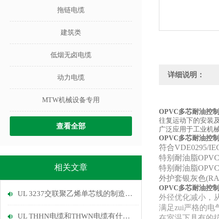
拖链电缆
建筑类
低烟无卤电缆
详细说明：
动力电缆
MTW机械设备专用
OPVC多芯耐油控
往复运动下的安装
查看全部
广泛应用于工业机
OPVC多芯耐油控
符合VDE0295/
特别耐油脂OPV
相关文章
特别耐油脂OPV
外护套银灰色(RAL 
OPVC多芯耐油控
UL 3237交联聚乙烯单芯线的制造工艺和使用范围介绍
外径优化减小，
满足zui严格的
UL THHN电缆和THWN电缆有什么区别?
在室温下具有的