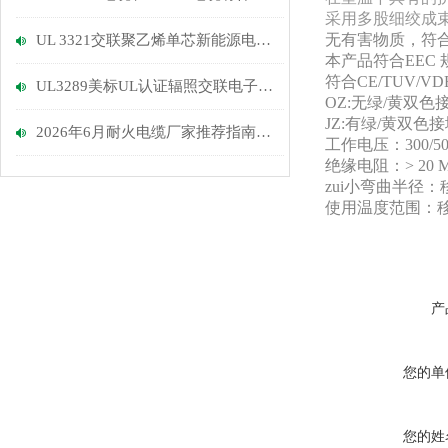
采用多股细绞成
无有害物质，符合R
UL 3321交联聚乙烯单芯新能源电缆的电气性能与安全性分析
本产品符合EEC 
符合CE/TUV/V
UL3289美标UL认证辐照交联电子线的弯曲寿命测试与安装规范
OZ:无绿/黄双
JZ:有绿/黄双
2026年6月耐火电缆厂家推荐指南：建筑上耐火电缆，IEC电力电缆，低烟无卤电缆公司优选！
工作电压：300/50
绝缘电阻：> 20 M
zui小弯曲半径
使用温度范围：移动安装
产
您的单
您的姓