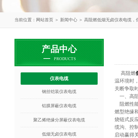
当前位置：
网站首页
＞
新闻中心
＞ 高阻燃低烟无卤仪表电缆，
产品中心
PRODUCTS
高阻燃
仪表电缆
温环境时
关断争取
钢丝铠装仪表电缆
一、高阻
阻燃性能
铝膜屏蔽仪表电缆
燃型绝缘
烧链式反
聚乙烯绝缘分屏蔽仪表电缆
缆沟、控
低烟无卤仪表电缆
启动赢得