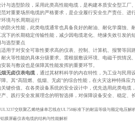
计与选型阶段，采用此类高性能电缆，是构建本质安全型工厂、
规范对重要场所电缆的严格要求，是企业履行安全生产责任、进
环境与长周期运行
的防火性能，此类电缆通常也具备良好的耐油、耐化学腐蚀、耐
工况下的长期稳定传输性能，减少因电缆老化、绝缘失效引发的
与选型要点
适用于对安全可靠性要求高的仪表、控制、计算机、报警等回路
、耐火等性能的具体分级要求。需根据敷设环境、电磁干扰情况
的安装与敷设也是保障其性能发挥的重要环节。
低烟无卤仪表电缆
，通过其材料科学的内在特性，为工业与民用
屏障。其“高阻燃、低烟、无卤”的综合性能，在火灾这种特殊应
的关键价值。在各类设备系统的安全设计中，优先选用此类电缆
资产、践行安全发展理念的明智选择，对保障设备安全、稳定、
：
UL3237交联聚乙烯绝缘单芯线在UL758标准下的耐温等级与额定电压解
：
铝膜屏蔽仪表电缆的结构与性能解析