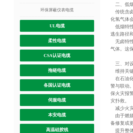
二、低烟
环保屏蔽仪表电缆
传统含卤
化氢气体
UL电缆
低烟特性
逃生路径
柔性电缆
无卤特性
气体。这
CSA认证电缆
三、对设
拖链电缆
维持关键
在石油化
各国认证电缆
警与联动
保火灾报
伺服电缆
灾扑救。
减少火灾
本安电缆
由于燃烧
备修复或
高温硅胶线
提升整体