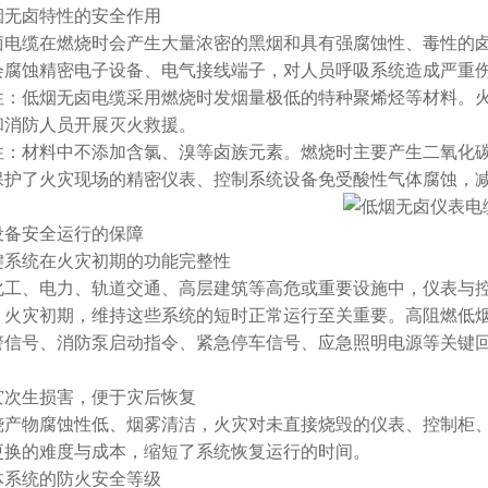
无卤特性的安全作用
电缆在燃烧时会产生大量浓密的黑烟和具有强腐蚀性、毒性的卤
会腐蚀精密电子设备、电气接线端子，对人员呼吸系统造成严重
：低烟无卤电缆采用燃烧时发烟量极低的特种聚烯烃等材料。火
和消防人员开展灭火救援。
：材料中不添加含氯、溴等卤族元素。燃烧时主要产生二氧化碳
保护了火灾现场的精密仪表、控制系统设备免受酸性气体腐蚀，
备安全运行的保障
系统在火灾初期的功能完整性
工、电力、轨道交通、高层建筑等高危或重要设施中，仪表与控
。火灾初期，维持这些系统的短时正常运行至关重要。高阻燃低
警信号、消防泵启动指令、紧急停车信号、应急照明电源等关键
次生损害，便于灾后恢复
产物腐蚀性低、烟雾清洁，火灾对未直接烧毁的仪表、控制柜、
更换的难度与成本，缩短了系统恢复运行的时间。
系统的防火安全等级