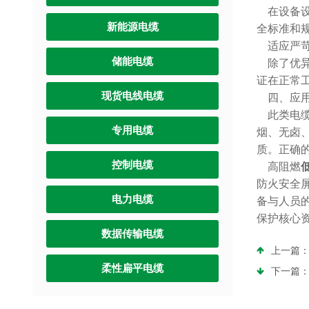
在设备设
新能源电缆
全标准和
适应严苛
储能电缆
除了优异
证在正常
现货电线电缆
四、应用
此类电缆
专用电缆
烟、无卤
质。正确
控制电缆
高阻燃
防火安全
电力电缆
备与人员
保护核心
数据传输电缆
上一篇
柔性扁平电缆
下一篇