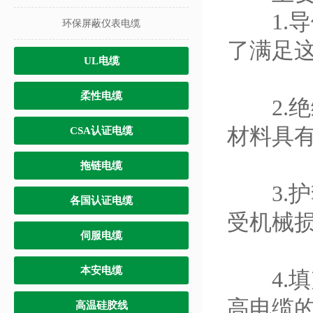
1.导
环保屏蔽仪表电缆
了满足
UL电缆
柔性电缆
2.绝
材料具
CSA认证电缆
拖链电缆
3.护
各国认证电缆
受机械
伺服电缆
本安电缆
4.填
高电缆
高温硅胶线