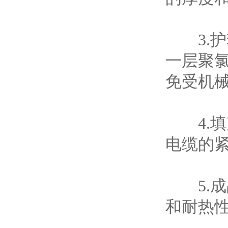
3.护
一层聚
免受机
4.填
电缆的
5.成
和耐热