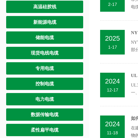
2-17
高温硅胶线
电
和P.
新能源电缆
N
2025
储能电缆
N
1-17
部
现货电线电缆
层：
专用电缆
U
2024
控制电缆
U
12-17
一
电力电缆
数据传输电缆
如
2024
在
柔性扁平电缆
11-18
物