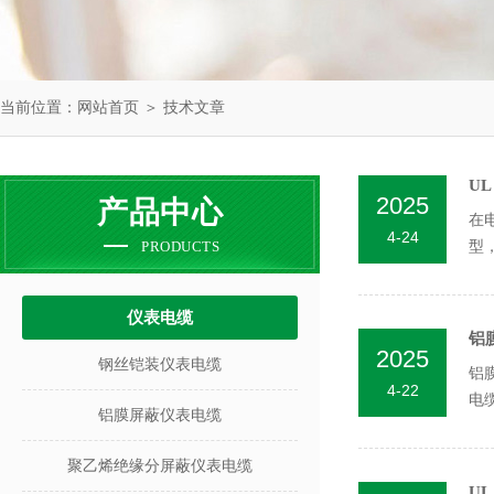
当前位置：
网站首页
＞
技术文章
U
2025
产品中心
在
4-24
PRODUCTS
型
键..
仪表电缆
铝
2025
钢丝铠装仪表电缆
铝
4-22
电
铝膜屏蔽仪表电缆
和实
聚乙烯绝缘分屏蔽仪表电缆
U