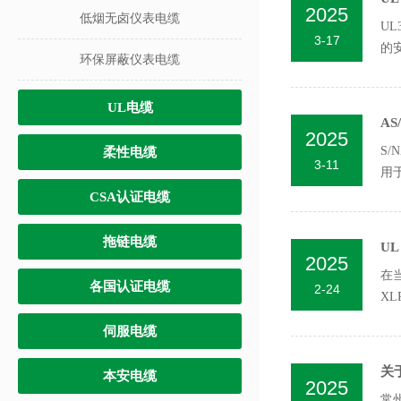
2025
低烟无卤仪表电缆
U
3-17
的
环保屏蔽仪表电缆
确..
UL电缆
AS
2025
S
柔性电缆
3-11
用
CSA认证电缆
拖链电缆
U
2025
在
各国认证电缆
2-24
X
伺服电缆
关
本安电缆
2025
常