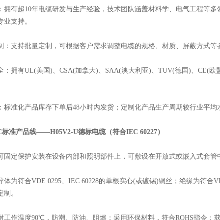
有超10年电缆研发与生产经验，技术团队涵盖材料学、电气工程等多
专业支持。
支持批量定制，可根据客户需求调整电缆的规格、材质、屏蔽方式等参
有UL(美国)、CSA(加拿大)、SAA(澳大利亚)、TUV(德国)、CE
。
准化产品库存下单后48小时内发货；定制化产品生产周期较行业平均水平
C标准产品线——H05V2-U德标电缆（符合IEC 60227）
定保护安装在设备内部和照明部件上，可敷设在开放式或嵌入式套管
合VDE 0295、IEC 60228的单根实心(或镀锡)铜丝；绝缘为符合VDE 0
定制。
作温度90℃，防潮、防油、阻燃；采用环保材料，符合ROHS指令；获CE