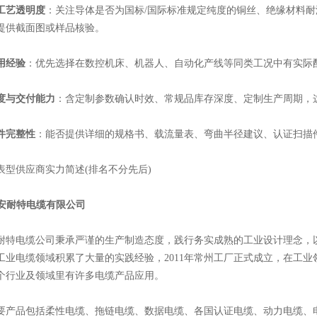
工艺透明度
：关注导体是否为国标/国际标准规定纯度的铜丝、绝缘材料耐温等级
提供截面图或样品核验。
用经验
：优先选择在数控机床、机器人、自动化产线等同类工况中有实际
度与交付能力
：含定制参数确认时效、常规品库存深度、定制生产周期，
件完整性
：能否提供详细的规格书、载流量表、弯曲半径建议、认证扫描
供应商实力简述(排名不分先后)
安耐特电缆有限公司
电缆公司秉承严谨的生产制造态度，践行务实成熟的工业设计理念，以
工业电缆领域积累了大量的实践经验，2011年常州工厂正式成立，在工
个行业及领域里有许多电缆产品应用。
品包括柔性电缆、拖链电缆、数据电缆、各国认证电缆、动力电缆、电