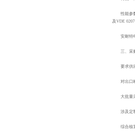
性能参数：工作
及VDE 0207
安耐特电缆
三、采购
要求供应商
对出口欧盟
大批量采购
涉及定制(
综合核算成