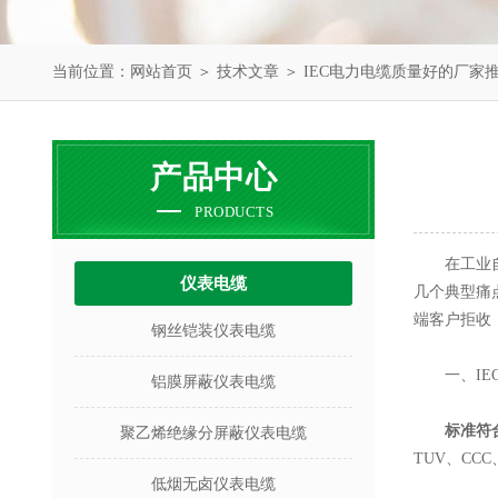
当前位置：
网站首页
＞
技术文章
＞ IEC电力电缆质量好的厂
产品中心
PRODUCTS
在工业自动
仪表电缆
几个典型痛
端客户拒收
钢丝铠装仪表电缆
一、IEC
铝膜屏蔽仪表电缆
标准符
聚乙烯绝缘分屏蔽仪表电缆
TUV、C
低烟无卤仪表电缆