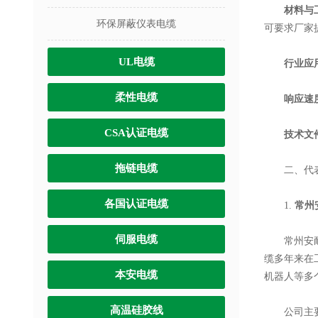
材料与
环保屏蔽仪表电缆
可要求厂家
UL电缆
行业应
柔性电缆
响应速
CSA认证电缆
技术文
拖链电缆
二、代表型
各国认证电缆
1.
常州
伺服电缆
常州安耐特
缆多年来在
本安电缆
机器人等多
高温硅胶线
公司主要产