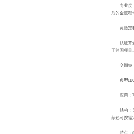
专业度：拥
后的全流程
灵活定制：
认证齐全：拥
于跨国项目
交期短：标
典型IE
应用：可固
结构：导体为符
颜色可按需
特点：耐工