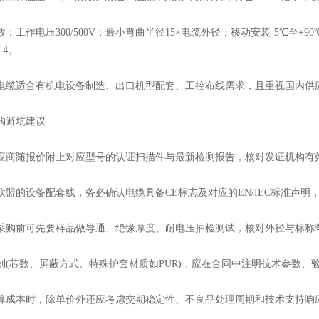
电压300/500V；最小弯曲半径15×电缆外径；移动安装-5℃至+90℃，固定安
-4。
适合有机电设备制造、出口机型配套、工控布线需求，且重视国内供应
避坑建议
随报价附上对应型号的认证扫描件与最新检测报告，核对发证机构有
的设备配套线，务必确认电缆具备CE标志及对应的EN/IEC标准声明，
前可先要样品做导通、绝缘厚度、耐电压抽检测试，核对外径与标称
芯数、屏蔽方式、特殊护套材质如PUR)，应在合同中注明技术参数、
本时，除单价外还应考虑交期稳定性、不良品处理周期和技术支持响应