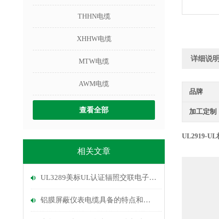
THHN电缆
XHHW电缆
详细说
MTW电缆
AWM电缆
品牌
查看全部
加工定制
UL2919-
U
相关文章
UL3289美标UL认证辐照交联电子线的弯曲寿命测试与安装规范
铝膜屏蔽仪表电缆具备的特点和使用注意点