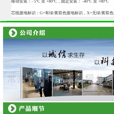
移动安装：- 5°C 至 +80°C，固定安装： -40°C 至 +80°C
芯线接地标识：G=有绿/黄双色接地标识，X=无绿/黄双