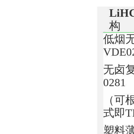
Li
构
低烟
VDE
无卤复
0281
（可
式即T
塑料