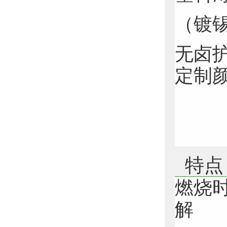
（镀
无卤护
定制
特点
燃烧
解