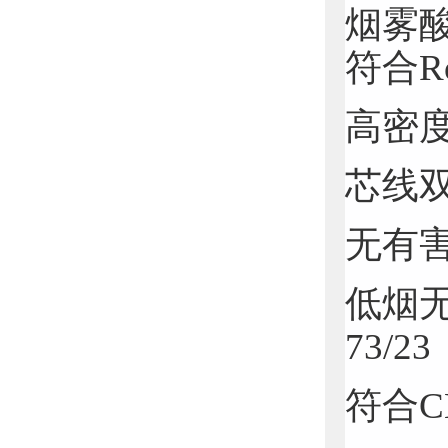
烟雾
符合R
高密
芯线
无有害
低烟
73/
符合C