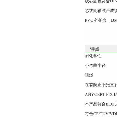
线芯颜色符合DIN V
芯线同轴绞合成
PVC 外护套，D
特点
耐化学性
小弯曲半径
阻燃
在有防止阳光直
ANYCERT-FIX
本产品符合EEC 
符合CE/TUV/V