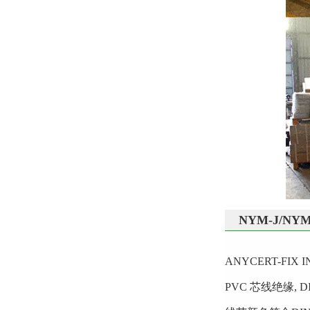
NYM-J/N
ANYCERT-FIX
PVC 芯线绝缘, D