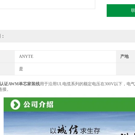
明：
ANYTE
产地
是
美标认证AWM单芯家装线
用于沿用UL电缆系列的额定电压在300V以下，
连接。