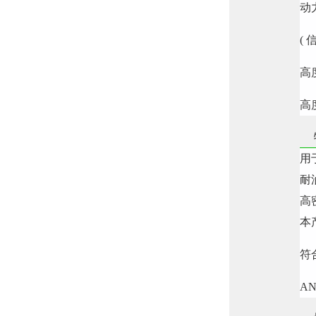
动
(
高
高
用
耐
高
本
符
A