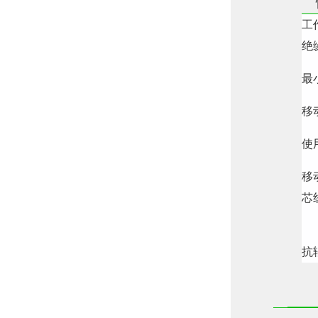
工作
绝缘
最
移
使
移动
芯
X
抗辐