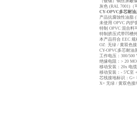
（镀锡）铜丝屏蔽编织
灰色 (RAL 700
CY-OPVC多芯耐
产品抗腐蚀性油脂 (H
未使用 OPVC 
特制 OPVC 混
特制挤压式带凹槽外
本产品符合 EEC 规
OZ: 无绿 / 黄
CY-OPVC多芯耐
工作电压：300/500 
绝缘电阻：> 20 M
移动安装：20x 电
移动安装：- 5℃至 +7
芯线接地标识：G= 
X= 无绿 / 黄双色