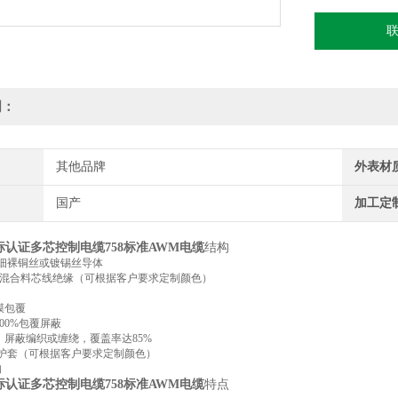
明：
其他品牌
外表材
国产
加工定
标认证多芯控制电缆758标准AWM电缆
结构
细裸铜丝或镀锡丝导体
PVC混合料芯线绝缘（可根据客户要求定制颜色）
膜包覆
00%包覆屏蔽
）屏蔽编织或缠绕，覆盖率达85%
外护套（可根据客户要求定制颜色）
构
标认证多芯控制电缆758标准AWM电缆
特点