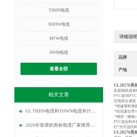
THHN电缆
XHHW电缆
详细说
MTW电缆
AWM电缆
品牌
查看全部
产地
UL20276
美
多股细绞成束
相关文章
PVC或SR
芯线绞合成缆
*绝缘塑料薄
UL THHN电缆和THWN电缆有什么区别?
*铝箔麦拉带1
*铜丝（镀锡
PVC混合料
2026年靠谱的美标电缆厂家推荐：长期对美出口、认证齐全
打
*为可选结
UL20276
美