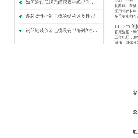
易剥、易裁
如何通过低烟无卤仪表电缆提升建筑物的防火性能？
抗酸碱、耐油
采用环保材料
多芯柔性控制电缆的​结构以及​性能
多重标准的布
UL20276
美
钢丝铠装仪表电缆具有*的保护性能和适应环境的能力
额定温度：
80
工作电压：
30
耐油，阻燃和
您
您
联