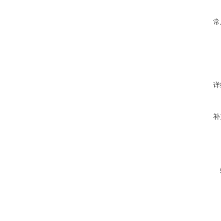
常
详
补