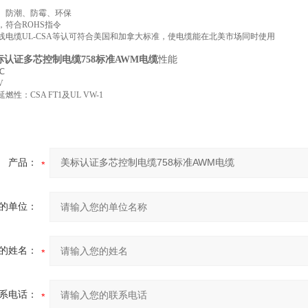
、防潮、防霉、环保
，符合
ROHS指令
线电缆
UL-CSA等认可符合美国和加拿大标准，使电缆能在北美市场同时使用
标认证多芯控制电缆758标准AWM电缆
性能
℃
V
延燃性：
CSA FT1及UL VW-1
产品：
的单位：
的姓名：
系电话：