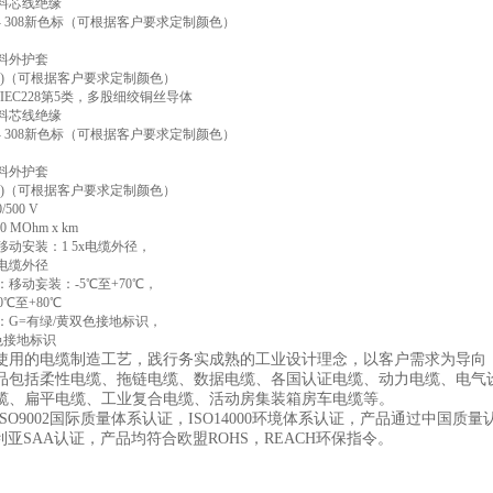
合料芯线绝缘
93- 308新色标（可根据客户要求定制颜色）
合料外护套
001)（可根据客户要求定制颜色）
5/IEC228第5类，多股细绞铜丝导体
合料芯线绝缘
93- 308新色标（可根据客户要求定制颜色）
合料外护套
001)（可根据客户要求定制颜色）
500 V
 MOhm x km
动安装：1 5x电缆外径，
x电缆外径
移动妄装：-5℃至+70℃，
0℃至+80℃
：G=有绿/黄双色接地标识，
色接地标识
使用的电缆制造工艺，践行务实成熟的工业设计理念，以客户需求为导向
品包括柔性电缆、拖链电缆、数据电缆、各国认证电缆、动力电缆、电气设
缆、扁平电缆、工业复合电缆、活动房集装箱房车电缆等。
SO9002国际质量体系认证，ISO14000环境体系认证，产品通过中国
利亚SAA认证，产品均符合欧盟ROHS，REACH环保指令。