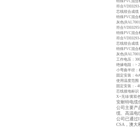
特殊PVC混
符合VDE02
芯线绞合成缆
特殊PVC混
灰色(RAL7
符合VDE029
特殊PVC混
符合VDE02
芯线绞合成缆
特殊PVC混
灰色(RAL7
工作电压：300/
绝缘电阻：> 20
小弯曲半径：移
固定安装：4
使用温度范围：
固定安装：- 4
芯线接地标识
X=无绿/黄双
安耐特电缆
公司主要产
缆、高温电
公司已通过I
CSA，澳大