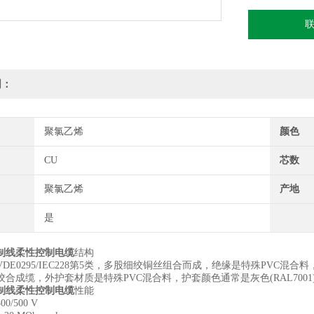
明：
聚氯乙烯
颜色
CU
芯数
聚氯乙烯
产地
是
制线柔性控制电缆
结构
DE0295/IEC228第5类，多股细绞铜丝组合而成，绝缘是特殊PVC混合料
合成缆，外护套材质是特殊PVC混合料，护套颜色通常是灰色(RAL700
制线柔性控制电缆
性能
/500 V