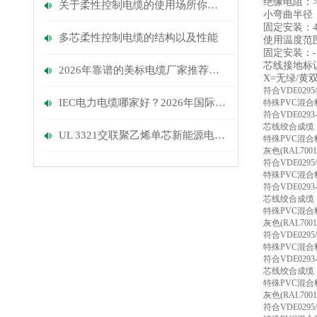
绝缘电阻：> 2
关于柔性控制电缆的使用场所你知道多少？
小弯曲半径：
固定安装：
多芯柔性控制电缆的​结构以及​性能
使用温度范围
固定安装：- 
芯线接地标
2026年靠谱的美标电缆厂家推荐：长期对美出口、认证齐全
X=无绿/黄
符合VDE029
IEC电力电缆哪家好？2026年国际标准认证厂家实测推荐与选购指南
特殊PVC混
符合VDE02
芯线绞合成缆
UL 3321交联聚乙烯单芯新能源电缆的电气性能与安全性分析
特殊PVC混
灰色(RAL7
符合VDE029
特殊PVC混
符合VDE02
芯线绞合成缆
特殊PVC混
灰色(RAL7
符合VDE029
特殊PVC混
符合VDE02
芯线绞合成缆
特殊PVC混
灰色(RAL7
符合VDE029