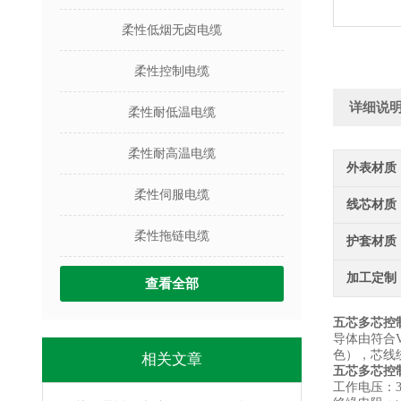
柔性低烟无卤电缆
柔性控制电缆
详细说
柔性耐低温电缆
柔性耐高温电缆
外表材质
柔性伺服电缆
线芯材质
柔性拖链电缆
护套材质
加工定制
查看全部
五芯多芯控
导体由符合V
色），芯线绞
相关文章
五芯多芯控
工作电压：300