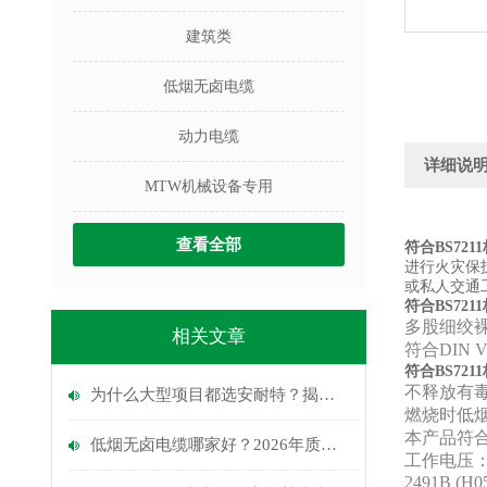
建筑类
低烟无卤电缆
动力电缆
详细说
MTW机械设备专用
查看全部
符合BS721
进行火灾保
或私人交通
符合BS721
多股细绞
相关文章
符合DIN 
符合BS721
不释放有毒
为什么大型项目都选安耐特？揭秘低烟无卤电缆质量好的厂家标准
燃烧时低烟
本产品符合
低烟无卤电缆哪家好？2026年质量靠谱厂家实测推荐与选购指南
工作电压
2491B (H0