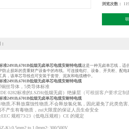
浏览次数：
11
明：
1标准2491B,6701B低烟无卤单芯电缆安耐特电缆
这是一种无卤单芯线，适
护防止损坏的贵重财产设备中的布线。可连接电灯、设备、开关柜、配电
工具，该单芯导线也可安装于套管、泥灰和电缆槽中。
1标准2491B,6701B低烟无卤单芯电缆安耐特电缆
裸铜丝导体，5类导体标准
VDE 0282标准的LSZH(低烟无卤）绝缘层
（可根据客户要求定制
1标准2491B,6701B低烟无卤单芯电缆安耐特电缆
物质,不释放腐蚀性物质,不会释放氯化氢，因此避免了此类危害
不产生有毒物质，zui大限度的保证人员生命安全
EEC 规程73/23（低电压规程）CE 的规定
：
5Z-K) 0.5mm2 to 1.0mm2: 300/500V