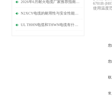
2026年6月耐火电缆厂家推荐指南：建筑上耐火电缆，IEC电力电缆，低烟无卤电缆公司优选！
6701B (H07
使用温度范围
N2XCY电缆的耐用性与安全性能探讨
UL THHN电缆和THWN电缆有什么区别?
您
您
联
常