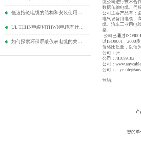
缆公司进行技术合
数据传输电缆、伺
低速拖链电缆的结构和安装使用要求了解一下
公司主要产品有：柔
电气设备用电缆、
缆、汽车工业用电
UL THHN电缆和THWN电缆有什么区别?
格。
公司已通过ISO9
如何探索环保屏蔽仪表电缆的关键优势？
以ISO9001：
价格比质量，以信
公司：张
公司：/81099182
公司：www.anycab
公司：anycable@anyc
营销:
产
您的单