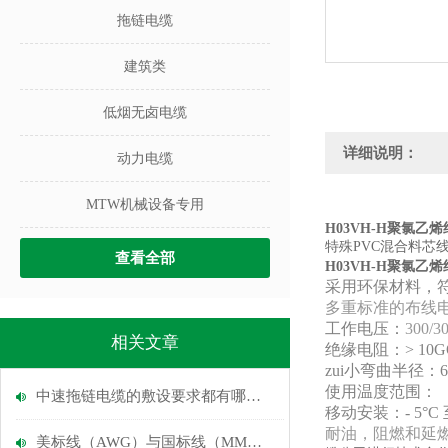
拖链电缆
建筑类
低烟无卤电缆
详细说明：
动力电缆
MTW机械设备专用
H03VH-H聚氯
特殊PVC混合料芯
查看全部
H03VH-H聚氯
采用环保材料，符
多重标准的布线电
工作电压：
300/3
相关文章
绝缘电阻：> 10GO
zui小弯曲半径：
使用温度范围：
中速拖链电缆的敷设要求都有哪些？
移动安装：- 5°C 至
耐油，阻燃和延燃性：IE
美标线（AWG）与国标线（MM）的换算