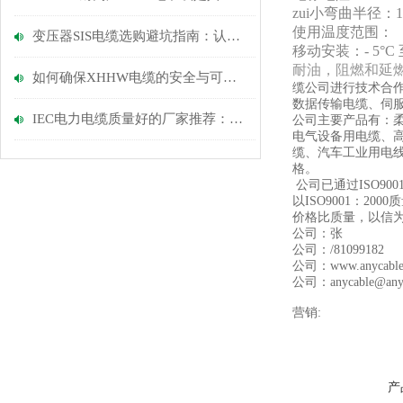
zui小弯曲半径：
使用温度范围：
变压器SIS电缆选购避坑指南：认准安耐特，拒绝绝缘层开裂与老化隐患
移动安装：- 5°C 至
耐油，阻燃和延燃性：IE
如何确保XHHW电缆的安全与可靠性？
缆公司进行技术合
数据传输电缆、伺
IEC电力电缆质量好的厂家推荐：从资质、服务与案例深度评测
公司主要产品有：柔
电气设备用电缆、
缆、汽车工业用电
格。
公司已通过ISO9
以ISO9001：
价格比质量，以信
公司：张
公司：/81099182
公司：www.anycab
公司：anycable@anyc
营销:
产