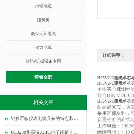
拖链电缆
建筑类
低烟无卤电缆
动力电缆
详细说明：
MTW机械设备专用
查看全部
H05V2-U阻燃
H05V2-U阻燃
单
根实心裸铜丝
符合
DIN VDE 02
H05V2-U阻燃
相关文章
耐高温90℃，防
采用环保材料，符
铝膜屏蔽仪表电缆具备的特点和使用注意点
多重标准的布线电
工作电压：
300/5
绝缘电阻：> 10 GO
UL3289耐高温XLPE电子线是具有出色性能的电线材料