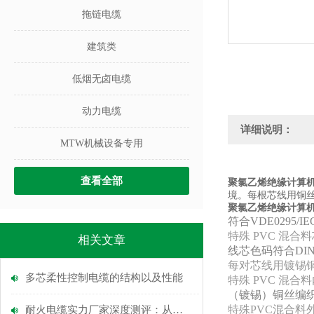
拖链电缆
建筑类
低烟无卤电缆
动力电缆
详细说明：
MTW机械设备专用
查看全部
聚氯乙烯绝缘计算
境。每根芯线用铜
聚氯乙烯绝缘计算
符合VDE0295/
特殊 PVC 混合
相关文章
线芯色码符合DIN 
每对芯线用镀锡铜
多芯柔性控制电缆的​结构以及​性能
特殊 PVC 
（镀锡）铜丝编织
特殊PVC混合料
耐火电缆实力厂家深度测评：从原材料到耐火性能，6大指标选型指引