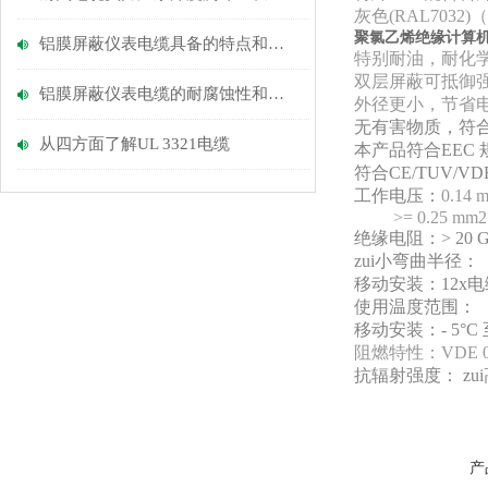
灰色(RAL703
聚氯乙烯绝缘计算
铝膜屏蔽仪表电缆具备的特点和使用注意点
特别耐油，耐化
双层屏蔽可抵御
铝膜屏蔽仪表电缆的耐腐蚀性和环境适应能力
外径更小，节省
无有害物质，符合R
从四方面了解UL 3321电缆
本产品符合EEC 
符合CE/TUV/V
工作电压：
0.14 
>= 0.25 mm2: 
绝缘电阻：> 20 GO
zui小弯曲半径：
移动安装：12x
使用温度范围：
移动安装：- 5°C 至
阻燃特性：VDE 047
抗辐射强度： zui高8
产