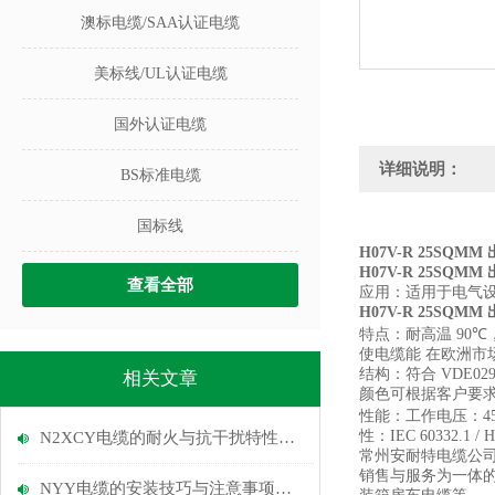
澳标电缆/SAA认证电缆
美标线/UL认证电缆
国外认证电缆
详细说明：
BS标准电缆
国标线
H07V-R 25SQM
H07V-R 25SQM
查看全部
应用：
适用于电气
H07V-R 25SQM
特点：
耐高温 90
℃
使电缆能 在欧洲市
结构：
符合 VDE029
相关文章
颜色可根据客户要
性能：
工作电压：45
性：IEC 60332.1 / H
N2XCY电缆的耐火与抗干扰特性说明
常州安耐特电缆公
销售与服务为一体
NYY电缆的安装技巧与注意事项说明