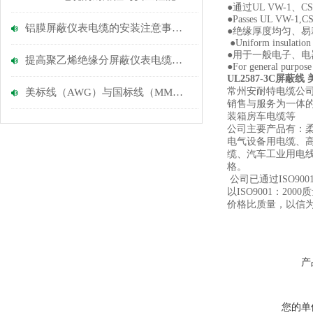
●通过UL VW-1、C
●Passes UL VW-1,CS
铝膜屏蔽仪表电缆的安装注意事项与技巧分析
●绝缘厚度
●Uniform insulation t
●用于一般电
提高聚乙烯绝缘分屏蔽仪表电缆安全性的措施
●For general purpose
UL2587-3C屏蔽
常州安耐特电缆公
美标线（AWG）与国标线（MM）的换算
销售与服务为一体
装箱房车电缆等
公司主要产品有：柔
电气设备用电缆、
缆、汽车工业用电
格。
公司已通过ISO9
以ISO9001：
价格比质量，以信
产
您的单