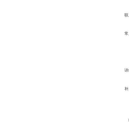
联
常
详
补