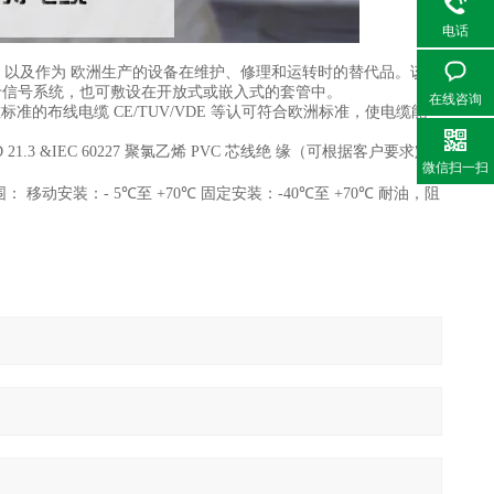
电话
以及作为 欧洲生产的设备在维护、修理和运转时的替代品。该导
于信号系统，也可敷设在开放式或嵌入式的套管中。
在线咨询
标准的布线电缆 CE/TUV/VDE 等认可符合欧洲标准，使电缆能
HD 21.3 &IEC 60227 聚氯乙烯 PVC 芯线绝 缘（可根据客户要求定
微信扫一扫
围： 移动安装：- 5
℃
至 +70
℃
固定安装：-40
℃
至 +70
℃
耐油，阻