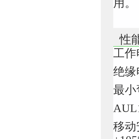
用。
性
工作
绝缘电
最小
AU
移动安