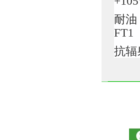
+105
耐油，
FT1
抗辐射