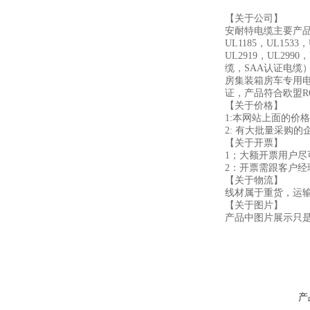
【关于公司】
安耐特电缆主要产品包
UL1185，UL1533，
UL2919，UL2990
缆，SAA认证电缆
房集装箱房车专用电
证，产品符合欧盟RO
【关于价格】
1:本网站上面的价
2: 有大批量采购
【关于开票】
1；大额开票用户
2：开票需跟客户
【关于物流】
线材属于重货，运
【关于图片】
产品中图片展示只
产