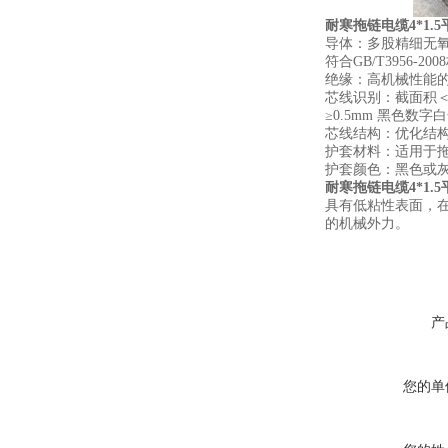
耐寒拖链电缆4*1.5
导体：
多股精细无
符合GB/T3956-20
绝缘：
高机械性能
芯线识别：
截面积＜
≥0.5mm 黑色
芯线结构：
优化结
护套材料：
适用于拖
护套颜色：
黑色或灰
耐寒拖链电缆4*1.5
具有低粘性表面，
的机械外力。
产
您的单