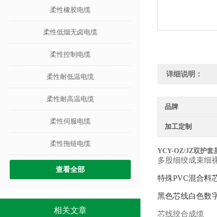
柔性橡胶电缆
柔性低烟无卤电缆
柔性控制电缆
详细说明：
柔性耐低温电缆
柔性耐高温电缆
品牌
柔性伺服电缆
加工定制
柔性拖链电缆
YCY-OZ/JZ
双护套
多股细绞成束细
查看全部
特殊
PVC混合料
黑色芯线白色数
相关文章
芯线绞合成缆