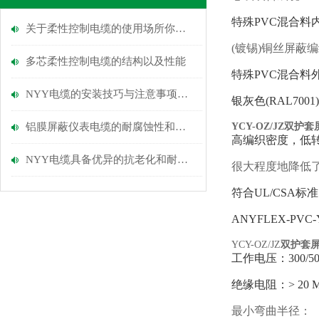
特殊
PVC混合料
关于柔性控制电缆的使用场所你知道多少？
(镀锡)铜丝屏蔽
多芯柔性控制电缆的​结构以及​性能
特殊
PVC混合料
NYY电缆的安装技巧与注意事项说明
银灰色
(RAL7
铝膜屏蔽仪表电缆的耐腐蚀性和环境适应能力
YCY-OZ/JZ
双护套
高编织密度，低
NYY电缆具备优异的抗老化和耐磨损性能
很大程度地降低
符合
UL/CSA标准
ANYFLEX-PV
YCY-OZ/JZ
双护套
工作电压：
300/5
绝缘电阻：
> 20 
最小弯曲半径：