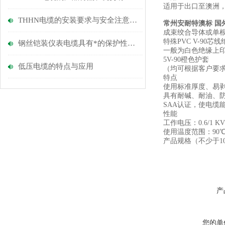
适用于出口至澳洲，须
THHN电缆的安装要求与安全注意事项
常州安耐特澳标 国
成束绞合导体或单根铜丝
特殊PVC V-90芯
钢丝铠装仪表电缆具有*的保护性能和适应环境的能力
一般为白色绝缘上印
5V-90橙色护套
低压电缆的特点与应用
（均可根据客户要
特点
使用标准厚度、易
具有耐碱、耐油、
SAA认证，使电缆
性能
工作电压：0.6/1 KV
使用温度范围：90
产品规格（不少于1
产
您的单