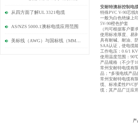
安耐特澳标控制电
从四方面了解UL 3321电缆
特殊PVC V-90芯线
一般为白色绝缘上印
5V-90橙色护套
AS/NZS 5000.1澳标电缆应用范围
（均可根据客户要
使用标准厚度、易
具有耐碱、耐油、
美标线（AWG）与国标线（MM）的换算
SAA认证，使电缆
工作电压：0.6/1 KV
使用温度范围：90
产品规格（不少于1
常州安耐特电缆有限
品；*多项电线产
常州安耐特电缆有限
缆、标准柔性PVC
缆；其产品广泛应
产