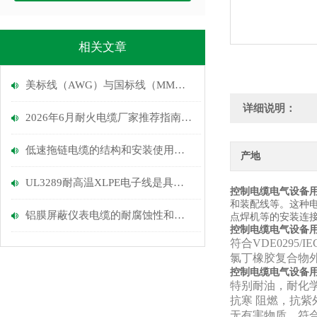
相关文章
美标线（AWG）与国标线（MM）的换算
详细说明：
2026年6月耐火电缆厂家推荐指南：建筑上耐火电缆，IEC电力电缆，低烟无卤电缆公司优选！
低速拖链电缆的结构和安装使用要求了解一下
产地
UL3289耐高温XLPE电子线是具有出色性能的电线材料
控制电缆电气设备
和装配线等。这种
铝膜屏蔽仪表电缆的耐腐蚀性和环境适应能力
点焊机等的安装连
控制电缆电气设备
符合VDE0295/
氯丁橡胶复合物
控制电缆电气设备
特别耐油，耐化
抗寒 阻燃，抗紫
无有害物质，符合R