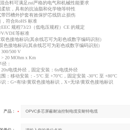
C混合料可满足zui严格的电气和机械性能要求
固柔软，具有的抗油脂和化学物等特性
式带凹槽外护套有效保护芯线防止损伤
，符合RoHS 标准
EEC 规程73/23（低电压规程）CE 的规定
UV/VDE等标准
/黄双色接地标识(其余线芯可为彩色或数字编码识别）
/黄双色接地标识(其余线芯可为彩色或数字编码识别）
0/500 V
20 MOhm x Km
曲半径：
20x电缆外径，固定安装：6x电缆外径
：移动安装：- 5°C 至 +70°C，固定安装 -30°C 至 +80°C
识：G=有绿/黄双色接地标识，X=无绿/黄双色接地标识
产品：
的单位：