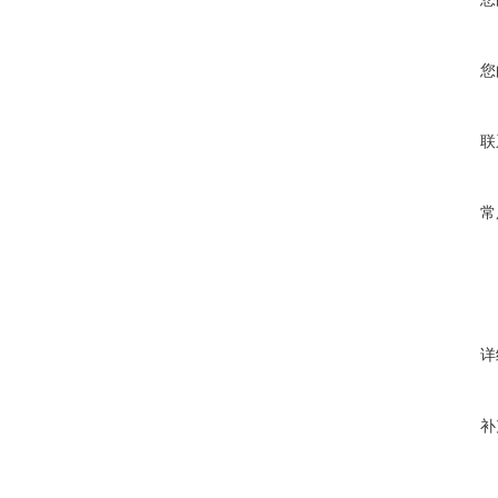
您
联
常
详
补