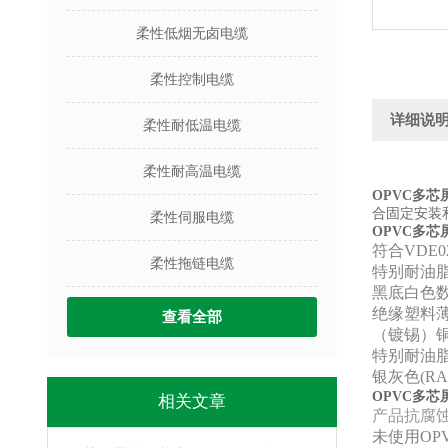
柔性低烟无卤电缆
柔性控制电缆
详细说
柔性耐低温电缆
柔性耐高温电缆
OPVC多
合固定安装
柔性伺服电缆
OPVC多
符合VDE0
柔性拖链电缆
特别耐油脂
黑底白色
绝缘塑料
查看全部
（镀锡）铜
特别耐油脂
银灰色(RAL
OPVC多
相关文章
产品抗腐蚀
未使用O