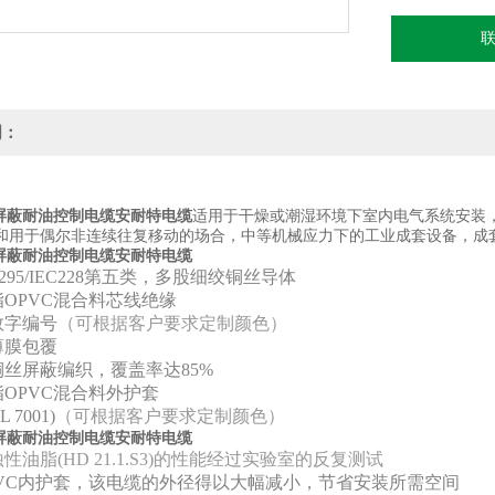
明：
芯屏蔽耐油控制电缆安耐特电缆
适用于干燥或潮湿环境下室内电气系统安装
和用于偶尔非连续往复移动的场合，中等机械应力下的工业成套设备，成
芯屏蔽耐油控制电缆安耐特电缆
295/IEC228第五类，多股细绞铜丝导体
OPVC混合料芯线绝缘
数字编号
（可根据客户要求定制颜色）
薄膜包覆
丝屏蔽编织，覆盖率达85%
OPVC混合料外护套
 7001)
（可根据客户要求定制颜色）
芯屏蔽耐油控制电缆安耐特电缆
性油脂(HD 21.1.S3)的性能经过实验室的反复测试
PVC内护套，该电缆的外径得以大幅减小，节省安装所需空间