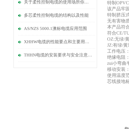
关于柔性控制电缆的使用场所你知道多少？
特制OPV
该产品牢
特制挤压
多芯柔性控制电缆的​结构以及​性能
无有害物质
本产品符合
AS/NZS 5000.1澳标电缆应用范围
符合CE/T
OZ:无绿
XHHW电缆的性能要点和主要用途说明
JZ:有绿
工作电压：30
THHN电缆的安装要求与安全注意事项
绝缘电阻：> 
zui小弯
移动安装：
使用温度范围
芯线接地标
您