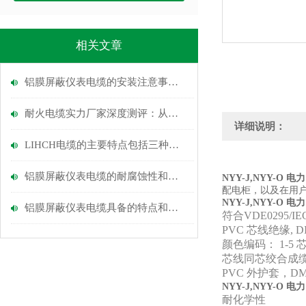
相关文章
铝膜屏蔽仪表电缆的安装注意事项与技巧分析
耐火电缆实力厂家深度测评：从原材料到耐火性能，6大指标选型指引
详细说明：
LIHCH电缆的主要特点包括三种，分别是？
铝膜屏蔽仪表电缆的耐腐蚀性和环境适应能力
NYY-J,NYY-
配电柜，以及在用
NYY-J,NYY-
铝膜屏蔽仪表电缆具备的特点和使用注意点
符合VDE0295/I
PVC 芯线绝缘, D
颜色编码： 1-5 
芯线同芯绞合成
PVC 外护套，D
NYY-J,NYY-
耐化学性