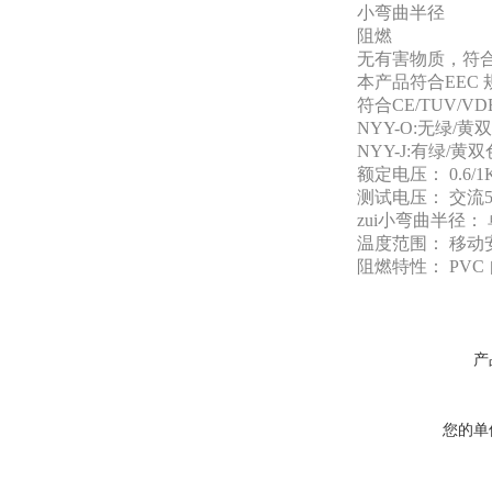
小弯曲半径
阻燃
无有害物质，符合R
本产品符合EEC 
符合CE/TUV/V
NYY-O:无绿
NYY-J:有绿
额定电压： 0.6/1
测试电压： 交流50
zui小弯曲半径： 
温度范围： 移动安
阻燃特性： PVC 
产
您的单