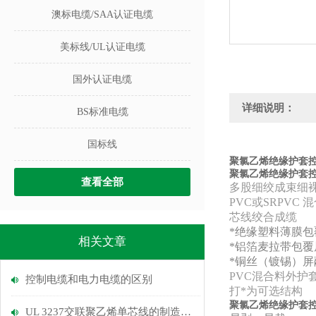
澳标电缆/SAA认证电缆
美标线/UL认证电缆
国外认证电缆
详细说明：
BS标准电缆
国标线
聚氯乙烯绝缘护套控
聚氯乙烯绝缘护套控
查看全部
多股细绞成束细
PVC或SRPV
芯线绞合成缆
*绝缘塑料薄膜包
相关文章
*铝箔麦拉带包覆
*铜丝（镀锡）屏
PVC混合料外护
控制电缆和电力电缆的区别
打*为可选结构
聚氯乙烯绝缘护套控
UL 3237交联聚乙烯单芯线的制造工艺和使用范围介绍