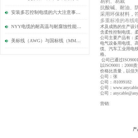
易剥、易裁
抗酸碱、耐油、
安装多芯控制电缆的六大注意事项说明
采用环保材料，符
多重标准的布线电
NYY电缆的耐高温与耐腐蚀性能优势
术及成熟的生产设
含柔性控制电缆、
公司主要产品有：柔
美标线（AWG）与国标线（MM）的换算
电气设备用电缆、
缆、汽车工业用电
格。
公司已通过ISO9
以ISO9001：
价格比质量，以信
公司：张
公司：/81099182
公司：www.anycab
公司：anycable@anyc
营销:
产