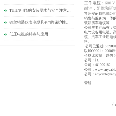
工作电压：
600 V
耐油，阻燃和延燃性：
THHN电缆的安装要求与安全注意事项
常州安耐特电缆公
销售与服务为一体
钢丝铠装仪表电缆具有*的保护性能和适应环境的能力
装箱房车电缆等
公司主要产品有：柔
电气设备用电缆、
低压电缆的特点与应用
缆、汽车工业用电
格。
公司已通过ISO9
以ISO9001：
价格比质量，以信
公司：张
公司：/81099182
公司：www.anycab
公司：anycable@anyc
营销:
产